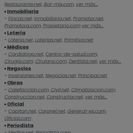
Restaurante.net,
Bar-mix.com,
ver más...
Inmobiliaria
-
Fincas.net,
Inmobiliaria.net,
Promotor.net,
Promotora.com,
Propietario.com
ver más...
Lotería
-
Loteria.net,
Loterias.net,
Primitiva.net
Médicos
-
Cardiologo.net,
Centro-de-salud.com,
Cirugia.com,
Cirujano.com,
Dentista.net,
ver más...
Negocios
-
Inversiones.net,
Negocios.net,
Principal.net
Obras
-
Calefaccion.com,
Civil.net,
Climatizacion.com,
Construccion.net,
Constructor.net,
ver más...
Oficial
-
Capitan.net,
Coronel.net,
General-es.com,
Oficial.com
Periodista
-
Medios.net,
Periodista.com