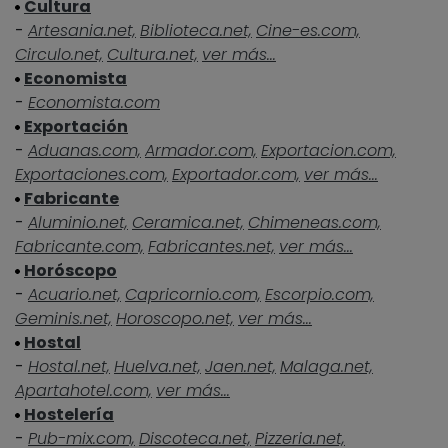
Cultura
-
Artesania.net,
Biblioteca.net,
Cine-es.com,
Circulo.net,
Cultura.net,
ver más...
Economista
-
Economista.com
Exportación
-
Aduanas.com,
Armador.com,
Exportacion.com,
Exportaciones.com,
Exportador.com,
ver más...
Fabricante
-
Aluminio.net,
Ceramica.net,
Chimeneas.com,
Fabricante.com,
Fabricantes.net,
ver más...
Horóscopo
-
Acuario.net,
Capricornio.com,
Escorpio.com,
Geminis.net,
Horoscopo.net,
ver más...
Hostal
-
Hostal.net,
Huelva.net,
Jaen.net,
Malaga.net,
Apartahotel.com,
ver más...
Hostelería
-
Pub-mix.com,
Discoteca.net,
Pizzeria.net,